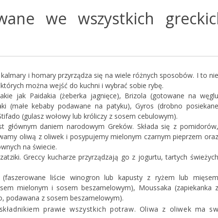
wane we wszystkich greckic
, kalmary i homary przyrządza się na wiele różnych sposobów. I to ni
w których można wejść do kuchni i wybrać sobie rybę.
takie jak Paidakia (żeberka jagnięce), Brizola (gotowane na węgl
laki (małe kebaby podawane na patyku), Gyros (drobno posiekan
 i Stifado (gulasz wołowy lub króliczy z sosem cebulowym).
est głównym daniem narodowym Greków. Składa się z pomidorów
olewamy oliwą z oliwek i posypujemy mielonym czarnym pieprzem ora
ównych na świecie.
tziki. Greccy kucharze przyrządzają go z jogurtu, tartych świeżyc
 (faszerowane liście winogron lub kapusty z ryżem lub mięse
ięsem mielonym i sosem beszamelowym), Moussaka (zapiekanka 
nego, podawana z sosem beszamelowym).
ładnikiem prawie wszystkich potraw. Oliwa z oliwek ma sw