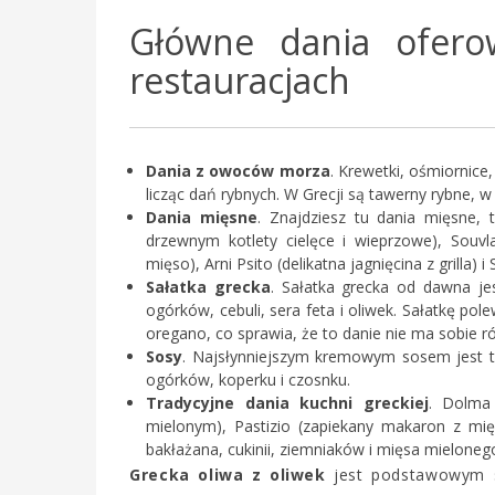
Główne dania ofero
restauracjach
Dania z owoców morza
. Krewetki, ośmiornice
licząc dań rybnych. W Grecji są tawerny rybne, 
Dania mięsne
. Znajdziesz tu dania mięsne, 
drzewnym kotlety cielęce i wieprzowe), Souv
mięso), Arni Psito (delikatna jagnięcina z grilla)
Sałatka grecka
. Sałatka grecka od dawna j
ogórków, cebuli, sera feta i oliwek. Sałatkę p
oregano, co sprawia, że to danie nie ma sobie r
Sosy
. Najsłynniejszym kremowym sosem jest tza
ogórków, koperku i czosnku.
Tradycyjne dania kuchni greckiej
. Dolma
mielonym), Pastizio (zapiekany makaron z m
bakłażana, cukinii, ziemniaków i mięsa mielo
Grecka oliwa z oliwek
jest podstawowym sk