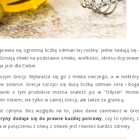
prawia się ogromną liczbę odmian tej rośliny: jedne nadają się
różniają oliwki na podstawie smaku, wielkości, okresu dojrzewa
ja jest dla Ciebie.
czym Grecji. Wytwarza się go z mleka owczego, a w niektór
w solance. Grecja szczyci się dużą liczbą odmian sera i bog
mianki o tym produkcie można znaleźć już w "Odysei" Home
 rokiem, nie tylko w samej Grecji, ale także za granicą.
t cytryna. Bez względu na to, jakie danie zamówisz w Grec
tryny dodaje się do prawie każdej potrawy
, czy to rybnej, 
 a w połączeniu z oliwą z oliwek jest również bardzo zdrowy.