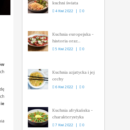
kuchni świata
4 Kwi 2022
0
Kuchnia europejska -
historia oraz...
5 Kwi 2022
0
ów
ych
Kuchnia azjatycka i jej
cechy
6 Kwi 2022
0
wdę
ach
ie
Kuchnia afrykańska -
charakterystyka
nia
7 Kwi 2022
0