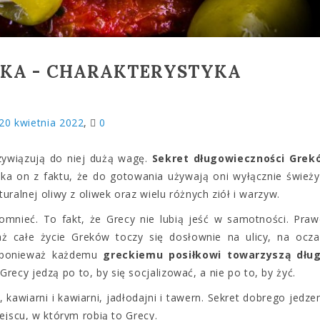
KA - CHARAKTERYSTYKA
20 kwietnia 2022
0
zywiązują do niej dużą wagę.
Sekret długowieczności Grek
ika on z faktu, że do gotowania używają oni wyłącznie śwież
uralnej oliwy z oliwek oraz wielu różnych ziół i warzyw.
pomnieć. To fakt, że Grecy nie lubią jeść w samotności. Pra
ż całe życie Greków toczy się dosłownie na ulicy, na ocz
, ponieważ każdemu
greckiemu posiłkowi towarzyszą dług
recy jedzą po to, by się socjalizować, a nie po to, by żyć.
, kawiarni i kawiarni, jadłodajni i tawern. Sekret dobrego jedze
iejscu, w którym robią to Grecy.